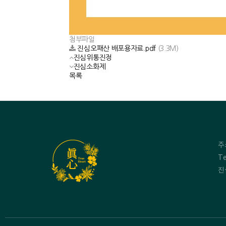
첨부파일
진심오패산 배포용자료.pdf
(3.3M)
진심위통진정
진심소화제
목록
주
Te
진