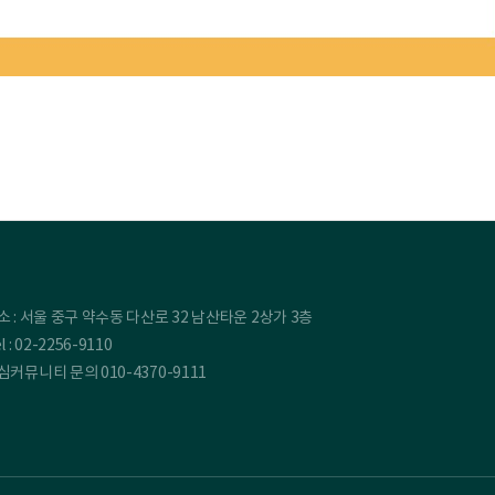
소 : 서울 중구 약수동 다산로 32 남산타운 2상가 3층
l : 02-2256-9110
심커뮤니티 문의 010-4370-9111