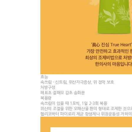
효능
속쓰림 - 신트림, 위산자극증상, 위 점막 보호
처방구성
해표초 절패모 감초 송화분
복용량
속쓰림이 있을 때 1포씩, 1일 2-3회 복용
위산의 조절을 위한 오패산을 환의 형태로 조제한 것으
헬리코박터 파이로리 제균 항생제나 위장운동성 저하의